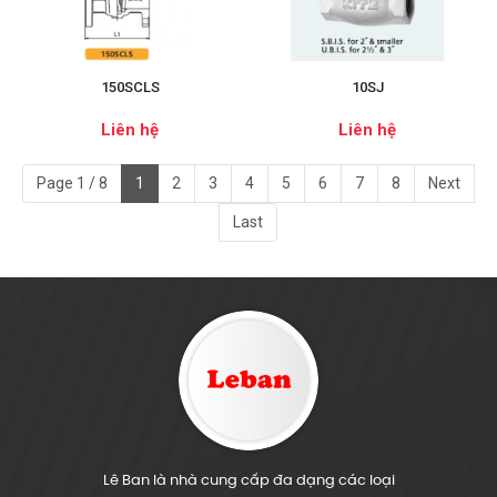
150SCLS
10SJ
Liên hệ
Liên hệ
Page 1 / 8
1
2
3
4
5
6
7
8
Next
Last
Lê Ban là nhà cung cấp đa dạng các loại