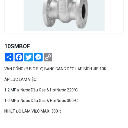
PEKOS
10SMBOF
Share
Facebook
Twitter
Messenger
Copy
Link
VAN CỔNG (B.B.O.S.Y) BẰNG GANG DẺO LẮP BÍCH JIS 10K
ÁP LỰC LÀM VIỆC:
o
1.2 MPa: Nước Dầu Gas & Hơi Nước 220
C
o
1.0 MPa: Nước Dầu Gas & Hơi Nước 300
C
NHIỆT ĐỘ LÀM VIỆC MAX: 300
O
C