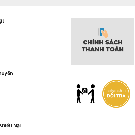
ật
huyển
Khiếu Nại