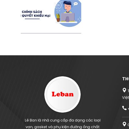
TH
T
Việ
+
Lê Ban là nhà cung cấp đa dạng các loại
C
van, gasket và phụ kiện đường ống chất