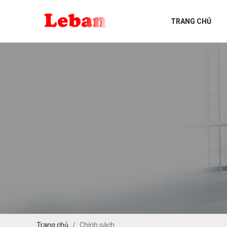
TRANG CHỦ
GSR VAN ĐIỆN TỪ
KITZ VAN
YOSHITAKE VAN
PPP
JAMES WALKER
TEADIT
SCHUBERT & SALZER
FORD METER BOX
MR.FLEX RUBBER CONNECTORS
Trang chủ
Chính sách