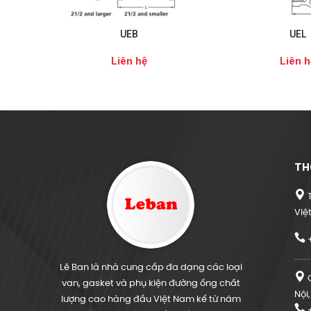
UEB
UEL
Liên hệ
Liên h
TH
T
Việ
+
Lê Ban là nhà cung cấp đa dạng các loại
C
van, gasket và phụ kiện đường ống chất
Nội
lượng cao hàng đầu Việt Nam kể từ năm
+