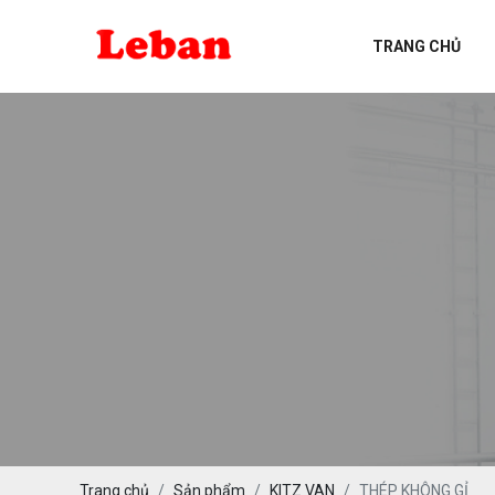
TRANG CHỦ
GSR VAN ĐIỆN TỪ
KITZ VAN
YOSHITAKE VAN
PPP
JAMES WALKER
TEADIT
SCHUBERT & SALZER
FORD METER BOX
MR.FLEX RUBBER CONNECTORS
Trang chủ
Sản phẩm
KITZ VAN
THÉP KHÔNG GỈ