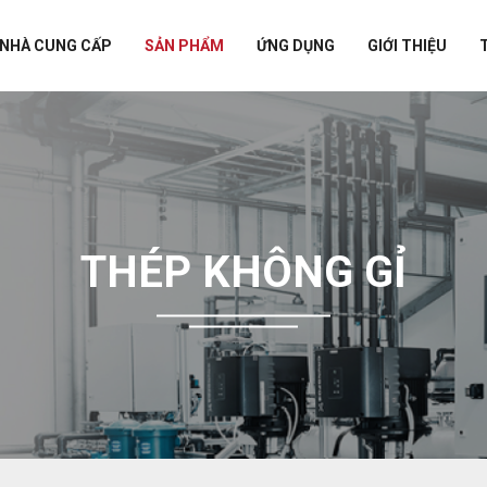
NHÀ CUNG CẤP
SẢN PHẨM
ỨNG DỤNG
GIỚI THIỆU
THÉP KHÔNG GỈ