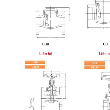
UOB
UO
Liên hệ
Liên h