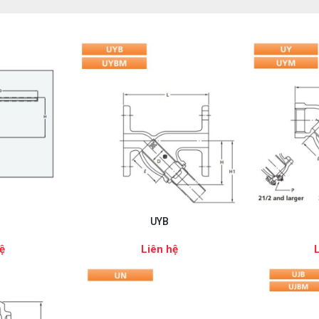
UYB
ệ
Liên hệ