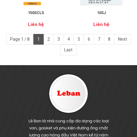
150SCLS
10SJ
Liên hệ
Liên hệ
Page 1 / 8
1
2
3
4
5
6
7
8
Next
Last
Lê Ban là nhà cung cấp đa dạng các loại
van, gasket và phụ kiện đường ống chất
lượng cao hàng đầu Việt Nam kể từ năm