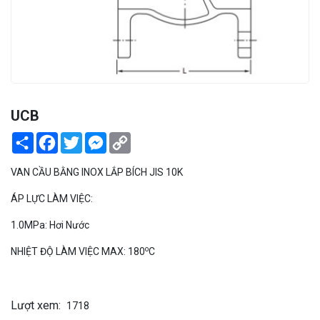
PEKOS
UCB
Share
Facebook
Twitter
Messenger
Copy
Link
VAN CẦU BẰNG INOX LẮP BÍCH JIS 10K
ÁP LỰC LÀM VIỆC:
1.0MPa: Hơi Nước
o
NHIỆT ĐỘ LÀM VIỆC MAX: 180
C
Lượt xem:
1718