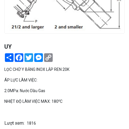
PEKOS
UY
Share
Facebook
Twitter
Messenger
Copy
Link
LỌC CHỮ Y BẰNG INOX LẮP REN 20K
ÁP LỰC LÀM VIỆC:
2.0MPa: Nước Dầu Gas
o
NHIỆT ĐỘ LÀM VIỆC MAX: 180
C
Lượt xem:
1816