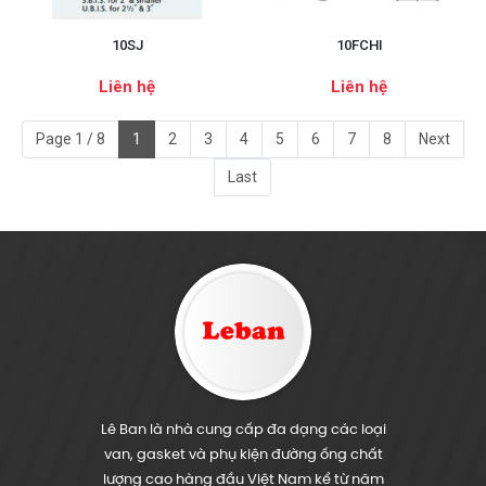
10SJ
10FCHI
Liên hệ
Liên hệ
Page 1 / 8
1
2
3
4
5
6
7
8
Next
Last
Lê Ban là nhà cung cấp đa dạng các loại
van, gasket và phụ kiện đường ống chất
lượng cao hàng đầu Việt Nam kể từ năm