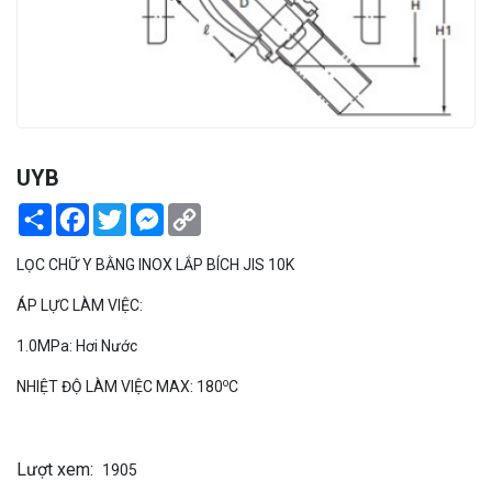
PEKOS
UYB
Share
Facebook
Twitter
Messenger
Copy
Link
LỌC CHỮ Y BẰNG INOX LẮP BÍCH JIS 10K
ÁP LỰC LÀM VIỆC:
1.0MPa: Hơi Nước
o
NHIỆT ĐỘ LÀM VIỆC MAX: 180
C
Lượt xem:
1905