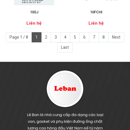
10SJ
10FCHI
Liên hệ
Liên hệ
Page 1 / 8
1
2
3
4
5
6
7
8
Next
Last
Lê Ban là nhà cung cấp đa dạng các loại
van, gasket và phụ kiện đường ống chất
lượng cao hàng đầu Việt Nam kể từ năm