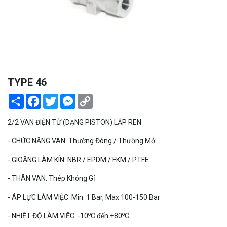
PEKOS
TYPE 46
Share
Facebook
Twitter
Messenger
Copy
Link
2/2 VAN ĐIỆN TỪ (DẠNG PISTON) LẮP REN
- CHỨC NĂNG VAN: Thường Đóng / Thường Mở
- GIOĂNG LÀM KÍN: NBR / EPDM / FKM / PTFE
- THÂN VAN: Thép Không Gỉ
- ÁP LỰC LÀM VIỆC: Min: 1 Bar, Max 100-150 Bar
o
o
- NHIỆT ĐỘ LÀM VIỆC: -10
C đến +80
C