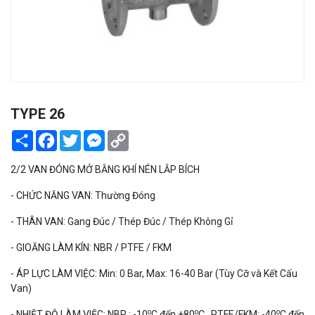
PEKOS
TYPE 26
Share
Facebook
Twitter
Messenger
Copy
Link
2/2 VAN ĐÓNG MỞ BẰNG KHÍ NÉN LẮP BÍCH
- CHỨC NĂNG VAN: Thường Đóng
- THÂN VAN: Gang Đúc / Thép Đúc / Thép Không Gỉ
- GIOĂNG LÀM KÍN: NBR / PTFE / FKM
- ÁP LỰC LÀM VIỆC: Min: 0 Bar, Max: 16-40 Bar (Tùy Cỡ và Kết Cấu
Van)
o
o
o
- NHIỆT ĐỘ LÀM VIỆC: NBR : -10
C đến +80
C , PTFE/FKM: -40
C đến