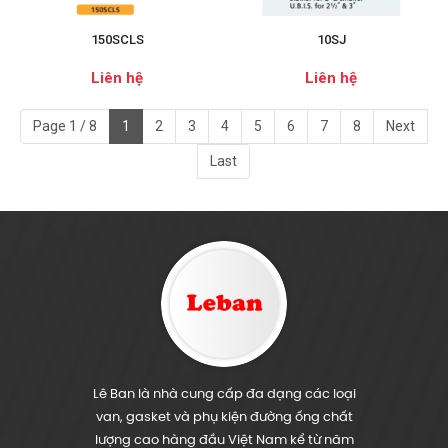
150SCLS
10SJ
Liên hệ
Liên hệ
Page 1 / 8
1
2
3
4
5
6
7
8
Next
Last
Lê Ban là nhà cung cấp đa dạng các loại
van, gasket và phụ kiện đường ống chất
lượng cao hàng đầu Việt Nam kể từ năm