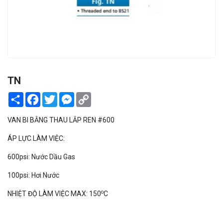
PEKOS
TN
Share
Facebook
Twitter
Messenger
Copy
Link
VAN BI BẰNG THAU LẮP REN #600
ÁP LỰC LÀM VIỆC:
600psi: Nước Dầu Gas
100psi: Hơi Nước
o
NHIỆT ĐỘ LÀM VIỆC MAX: 150
C