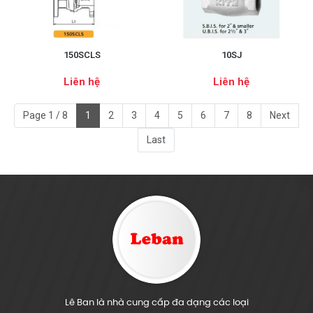
150SCLS
10SJ
Liên hệ
Liên hệ
Page 1 / 8
1
2
3
4
5
6
7
8
Next
Last
Lê Ban là nhà cung cấp đa dạng các loại