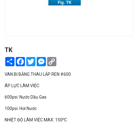
PEKOS
TK
Share
Facebook
Twitter
Messenger
Copy
Link
VAN BI BẰNG THAU LẮP REN #600
ÁP LỰC LÀM VIỆC:
600psi: Nước Dầu Gas
100psi: Hơi Nước
o
NHIỆT ĐỘ LÀM VIỆC MAX: 150
C