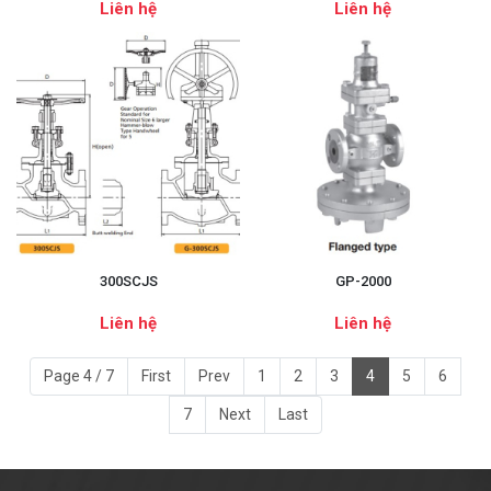
Liên hệ
Liên hệ
300SCJS
GP-2000
Liên hệ
Liên hệ
Page 4 / 7
First
Prev
1
2
3
4
5
6
7
Next
Last