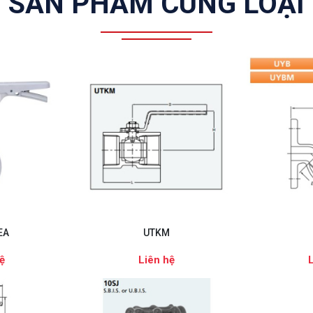
SẢN PHẨM CÙNG LOẠI
EA
UTKM
ệ
Liên hệ