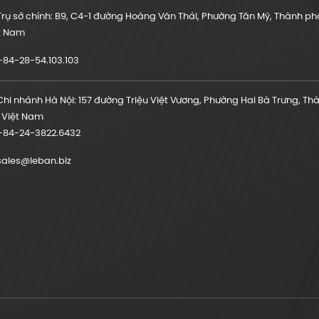
rụ sở chính: B9, C4-1 đường Hoàng Văn Thái, Phường Tân Mỹ, Thành phố
t Nam
84-28-54.103.103
hi nhánh Hà Nội: 157 đường Triệu Việt Vương, Phường Hai Bà Trưng, Th
, Việt Nam
84-24-3822.6432
ales@leban.biz