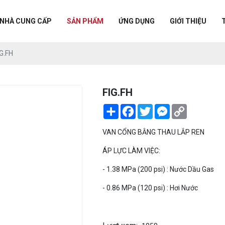
NHÀ CUNG CẤP
SẢN PHẨM
ỨNG DỤNG
GIỚI THIỆU
IG.FH
FIG.FH
Share
Facebook
Twitter
Messenger
Copy
Link
VAN CỔNG BẰNG THAU LẮP REN
ÁP LỰC LÀM VIỆC:
- 1.38 MPa (200 psi) : Nước Dầu Gas
- 0.86 MPa (120 psi) : Hơi Nước