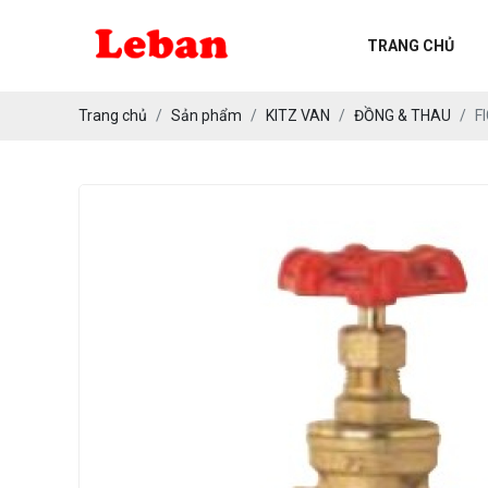
TRANG CHỦ
GSR VAN ĐIỆN TỪ
Trang chủ
Sản phẩm
KITZ VAN
ĐỒNG & THAU
F
KITZ VAN
YOSHITAKE VAN
PPP
JAMES WALKER
TEADIT
SCHUBERT & SALZER
FORD METER BOX
MR.FLEX RUBBER CONNECTORS