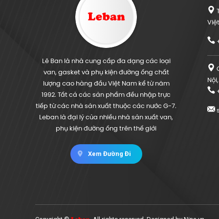
T
Việ
+
Lê Ban là nhà cung cấp đa dạng các loại
C
van, gasket và phụ kiện đường ống chất
Nội
lượng cao hàng đầu Việt Nam kể từ năm
+
1992. Tất cả các sản phẩm đều nhập trực
tiếp từ các nhà sản xuất thuộc các nước G-7.
s
Leban là đại lý của nhiều nhà sản xuất van,
phụ kiện đường ống trên thế giới
Xem Đường Đi