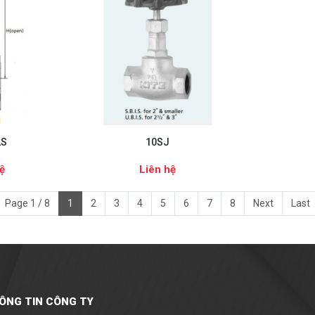
LS
10SJ
ệ
Liên hệ
Page 1 / 8
1
2
3
4
5
6
7
8
Next
Last
ÔNG TIN CÔNG TY