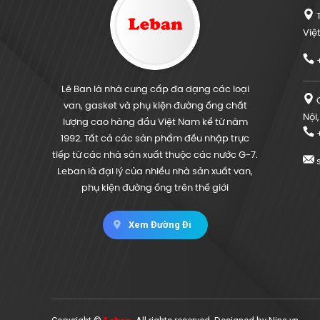
T
Việ
+
Lê Ban là nhà cung cấp đa dạng các loại
C
van, gasket và phụ kiện đường ống chất
Nội
lượng cao hàng đầu Việt Nam kể từ năm
+
1992. Tất cả các sản phẩm đều nhập trực
tiếp từ các nhà sản xuất thuộc các nước G-7.
s
Leban là đại lý của nhiều nhà sản xuất van,
phụ kiện đường ống trên thế giới
Xem Đường Đi