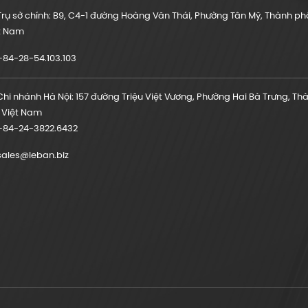
rụ sở chính: B9, C4-1 đường Hoàng Văn Thái, Phường Tân Mỹ, Thành phố
t Nam
84-28-54.103.103
hi nhánh Hà Nội: 157 đường Triệu Việt Vương, Phường Hai Bà Trưng, Th
, Việt Nam
84-24-3822.6432
ales@leban.biz