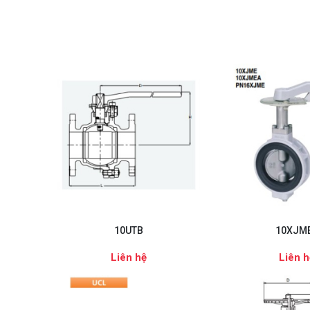
10UTB
10XJM
Liên hệ
Liên h