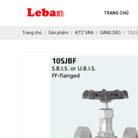
TRANG CHỦ
GSR VAN ĐIỆN TỪ
Trang chủ
Sản phẩm
KITZ VAN
GANG DẺO
10SJ
KITZ VAN
YOSHITAKE VAN
PPP
JAMES WALKER
TEADIT
SCHUBERT & SALZER
FORD METER BOX
MR.FLEX RUBBER CONNECTORS