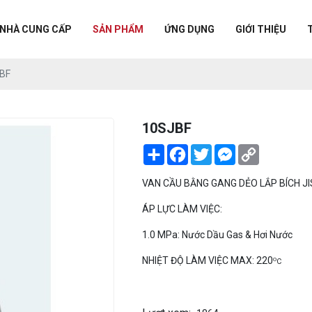
NHÀ CUNG CẤP
SẢN PHẨM
ỨNG DỤNG
GIỚI THIỆU
BF
10SJBF
Share
Facebook
Twitter
Messenger
Copy
Link
VAN CẦU BẰNG GANG DẺO LẮP BÍCH JI
ÁP LỰC LÀM VIỆC:
1.0 MPa: Nước Dầu Gas & Hơi Nước
NHIỆT ĐỘ LÀM VIỆC MAX: 220
O
C