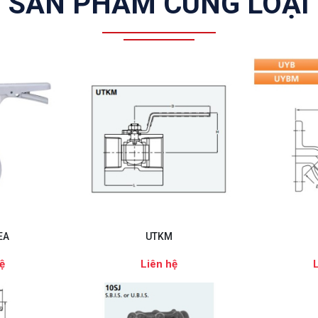
SẢN PHẨM CÙNG LOẠI
EA
UTKM
ệ
Liên hệ