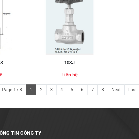
LS
10SJ
ệ
Liên hệ
Page 1 / 8
1
2
3
4
5
6
7
8
Next
Last
ÔNG TIN CÔNG TY