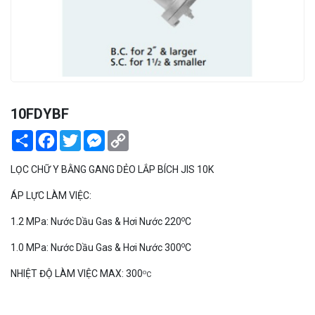
PEKOS
10FDYBF
Share
Facebook
Twitter
Messenger
Copy
Link
LỌC CHỮ Y BẰNG GANG DẺO LẮP BÍCH JIS 10K
ÁP LỰC LÀM VIỆC:
o
1.2 MPa: Nước Dầu Gas & Hơi Nước 220
C
o
1.0 MPa: Nước Dầu Gas & Hơi Nước 300
C
NHIỆT ĐỘ LÀM VIỆC MAX: 300
O
C