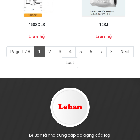
150SCLS
10SJ
Liên hệ
Liên hệ
Page 1 / 8
1
2
3
4
5
6
7
8
Next
Last
Lê Ban là nhà cung cấp đa dạng các loại