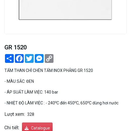
PEKOS
GR 1520
Share
Facebook
Twitter
Messenger
Copy
Link
TẤM THAN CHÌ CHÈN TẤM INOX PHẲNG GR 1520
- MÀU SẮC: ĐEN
- ÁP SUẤT LÀM VIỆC: 140 bar
o
o
o
- NHIỆT ĐỘ LÀM VIỆC : - 240
C đến 450
C, 650
C dùng hơi nước
Lượt xem:
328
Chi tiết:
Catalogue