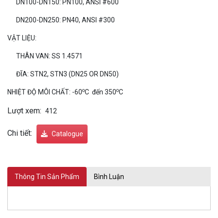
DN100-DN150: PN100, ANSI #600
DN200-DN250: PN40, ANSI #300
VẬT LIỆU:
THÂN VAN: SS 1.4571
ĐĨA: STN2, STN3 (DN25 OR DN50)
o
o
NHIỆT ĐỘ MÔI CHẤT: -60
C đến 350
C
Lượt xem:
412
Chi tiết:
Catalogue
Thông Tin Sản Phẩm
Bình Luận