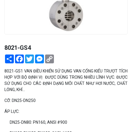
PEKOS
8021-GS4
Share
Facebook
Twitter
Messenger
Copy
Link
8021-GS1 VAN ĐIỀU KHIỂN SỬ DỤNG VAN CỔNG KIỂU TRƯỢT TÍCH
HỢP VỚI BỘ ĐỊNH VỊ ĐƯỢC DÙNG TRONG NHIỀU LĨNH VỰC. ĐƯỢC
SỬ DỤNG CHO CÁC ĐỊNH DẠNG MÔI CHẤT NHƯ HƠI NƯỚC, CHẤT
LỎNG, KHÍ...
CỠ: DN25-DN250
ÁP LỰC:
DN25-DN80: PN160, ANSI #900