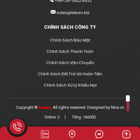
+84-24-3822.6432
sales@leban.biz
CHÍNH SÁCH CÔNG TY
Chính Sách Bảo Mật
Chính Sách Thanh Toán
Chính Sách Vận Chuyển
Chính Sách Đổi Trả Và Hoàn Tiền
Chính Sách Xử Lý Khiếu Nại
Copyright ©
. All rights reserved. Designed by
Nina.vn
Leban
Online: 2
Tổng: 166002